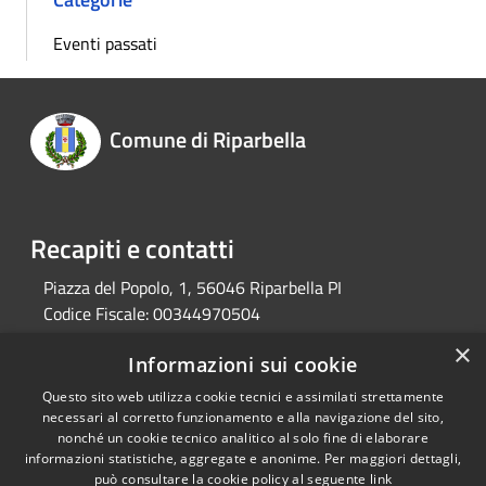
Eventi passati
Comune di Riparbella
Recapiti e contatti
Piazza del Popolo, 1, 56046 Riparbella PI
Codice Fiscale:
00344970504
Telefono:
0586 697111
×
Informazioni sui cookie
Fax:
0586 697327
Pec:
comune.riparbella@postacert.toscana.it
Questo sito web utilizza cookie tecnici e assimilati strettamente
necessari al corretto funzionamento e alla navigazione del sito,
nonché un cookie tecnico analitico al solo fine di elaborare
informazioni statistiche, aggregate e anonime. Per maggiori dettagli,
RSS
Copyright © 2026 • Comune di
può consultare la cookie policy al seguente
link